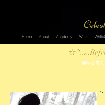
Celes
Home
About
Academy
Work
WhiteS
☆*:.｡.Befr
神聖な美し