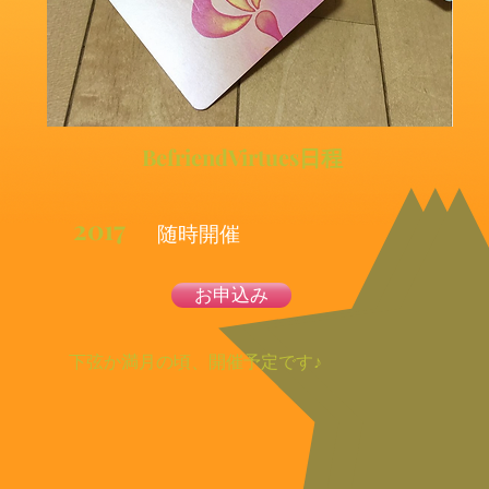
BefriendVirtues日程
2017
随時開催
お申込み
下弦か満月の頃、開催予定です♪