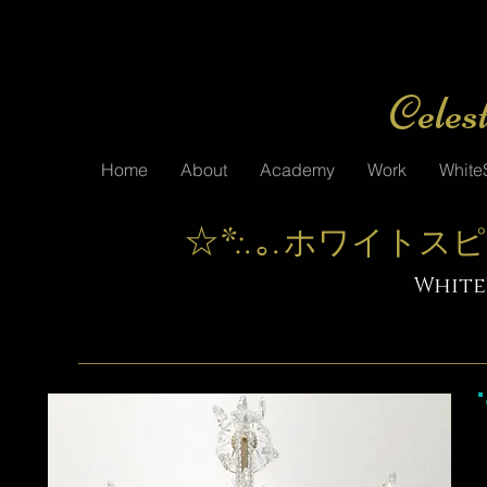
Celes
Home
About
Academy
Work
WhiteS
☆*:.｡.
ホワイトスピ
White