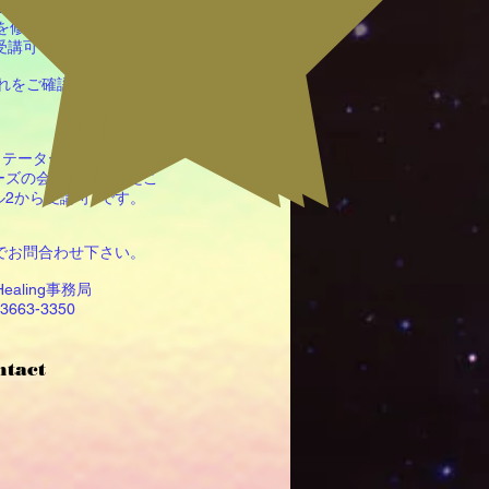
e 2を受講可
 2を修了したら
 3受講可 です。
れをご確認ください)
ァシリテーターはもちろん、
ーズの会に参加されたこ
2から受講可 です。
でお問合わせ下さい。
＊Healing事務局
0-3663-3350
ntact