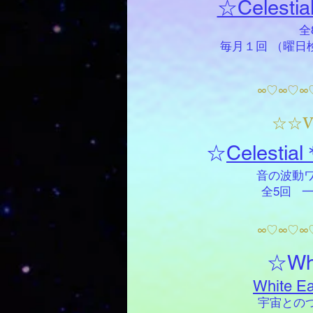
☆Celestial
全8回
毎月１回 （曜日検討
∞♡∞♡∞
V
☆☆
☆
Celestia
音の波動ワ
全5回 一回
∞♡∞♡∞
☆Whi
White Ea
宇宙とのつ