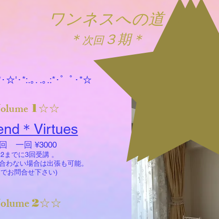
ワンネスへの道
＊
３期＊
次回
:*･☆'･*:.｡. .｡.:*･゜ﾟ･*☆
olume
1☆☆
iend＊Virtues
 一回 ¥3000
me 2までに3回受講 。
日と合わない場合は出張も可能。
でお問合せ下さい)
olume
2☆☆