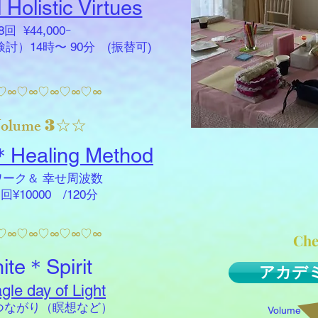
 Holistic Virtues
 ¥44,000ｰ
）14時〜 90分 (振替可)
♡∞♡∞♡∞♡∞♡∞
olume
3☆☆
l＊Healing Method
ーク＆ 幸せ周波数
¥10000 /120分
♡∞♡∞♡∞♡∞♡∞
Che
te＊Spirit
アカデ
gle day of Light
ながり（瞑想など）
Volume